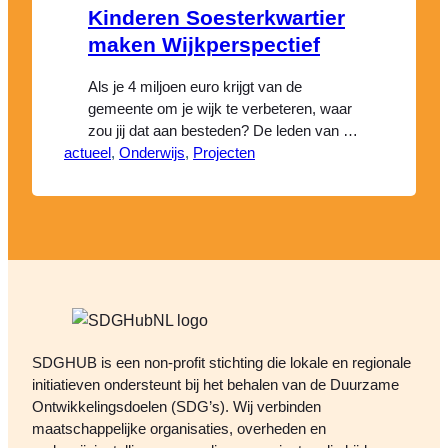
Kinderen Soesterkwartier
maken Wijkperspectief
Als je 4 miljoen euro krijgt van de
gemeente om je wijk te verbeteren, waar
zou jij dat aan besteden? De leden van de
actueel
Kinderwijkraad uit het Soesterkwartier
, 
Onderwijs
, 
Projecten
hebben daar de afgelopen weken samen
met hun klasgenootjes hard over
nagedacht. De plannen hebben ze
verwerkt in Kinder-wijkperspectief en dit
tijdens een officiële bijeenkomst
aangeboden aan…
SDGHUB is een non-profit stichting die lokale en regionale
initiatieven ondersteunt bij het behalen van de Duurzame
Ontwikkelingsdoelen (SDG’s). Wij verbinden
maatschappelijke organisaties, overheden en