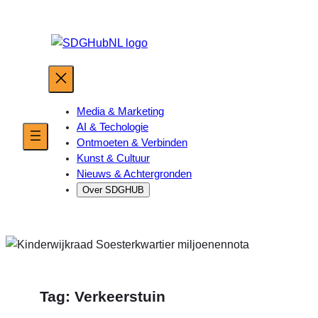
Ga
naar
de
inhoud
Media & Marketing
AI & Techologie
Ontmoeten & Verbinden
Kunst & Cultuur
Nieuws & Achtergronden
Over SDGHUB
Tag:
Verkeerstuin