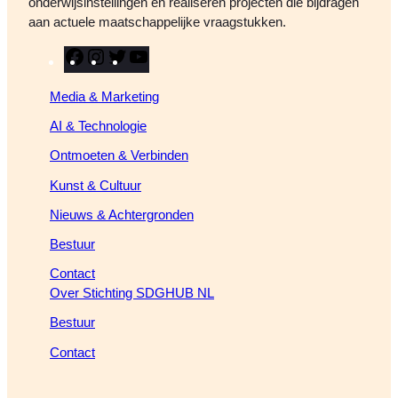
onderwijsinstellingen en realiseren projecten die bijdragen
aan actuele maatschappelijke vraagstukken.
F
I
T
Y
a
n
w
o
Media & Marketing
c
s
i
u
e
t
t
T
AI & Technologie
b
a
t
u
Ontmoeten & Verbinden
o
g
e
b
o
r
r
e
Kunst & Cultuur
k
a
Nieuws & Achtergronden
m
Bestuur
Contact
Over Stichting SDGHUB NL
Bestuur
Contact