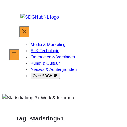
Ga
naar
de
inhoud
Media & Marketing
AI & Techologie
Ontmoeten & Verbinden
Kunst & Cultuur
Nieuws & Achtergronden
Over SDGHUB
Tag:
stadsring51