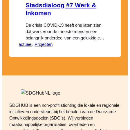
Stadsdialoog #7 Werk &
Inkomen
De crisis COVID-19 heeft ons laten zien
dat werk voor de meeste mensen een
belangrijk onderdeel van een gelukkig en
actueel
zinvol leven is. Meedoen, participeren,
, 
Projecten
het benutten van eigen kracht en
verantwoordelijkheid. Ook voor wie dit
niet zo vanzelfsprekend is, omdat de
arbeidsmarkt moeilijk toegankelijk is voor
wie niet in een standaard baanprofiel past.
Hoe…
SDGHUB is een non-profit stichting die lokale en regionale
initiatieven ondersteunt bij het behalen van de Duurzame
Ontwikkelingsdoelen (SDG’s). Wij verbinden
maatschappelijke organisaties, overheden en