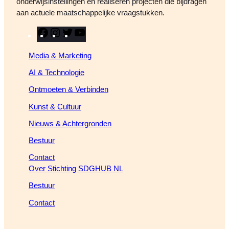
onderwijsinstellingen en realiseren projecten die bijdragen
aan actuele maatschappelijke vraagstukken.
F
I
T
Y
a
n
w
o
Media & Marketing
c
s
i
u
e
t
t
T
AI & Technologie
b
a
t
u
Ontmoeten & Verbinden
o
g
e
b
o
r
r
e
Kunst & Cultuur
k
a
Nieuws & Achtergronden
m
Bestuur
Contact
Over Stichting SDGHUB NL
Bestuur
Contact